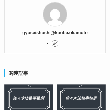
gyoseishoshi@koube.okamoto
関連記事