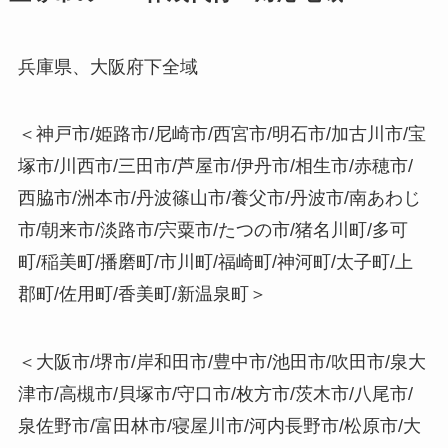
兵庫県、大阪府下全域
＜神戸市/姫路市/尼崎市/西宮市/明石市/加古川市/宝
塚市/川西市/三田市/芦屋市/伊丹市/相生市/赤穂市/
西脇市/洲本市/丹波篠山市/養父市/丹波市/南あわじ
市/朝来市/淡路市/宍粟市/たつの市/猪名川町/多可
町/稲美町/播磨町/市川町/福崎町/神河町/太子町/上
郡町/佐用町/香美町/新温泉町＞
＜大阪市/堺市/岸和田市/豊中市/池田市/吹田市/泉大
津市/高槻市/貝塚市/守口市/枚方市/茨木市/八尾市/
泉佐野市/富田林市/寝屋川市/河内長野市/松原市/大