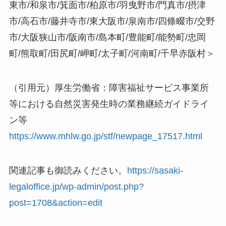
東市/和泉市/箕面市/柏原市/羽曳野市/門真市/摂津
市/高石市/藤井寺市/東大阪市/泉南市/四條畷市/交野
市/大阪狭山市/阪南市/島本町/豊能町/能勢町/忠岡
町/熊取町/田尻町/岬町/太子町/河南町/千早赤阪村＞
（引用元）厚生労働省：障害福祉サービス事業所
等における自然災害発生時の業務継続ガイドライ
ン等
https://www.mhlw.go.jp/stf/newpage_17517.html
関連記事も御読みください。
https://sasaki-
legaloffice.jp/wp-admin/post.php?
post=1708&action=edit