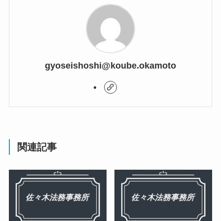
gyoseishoshi@koube.okamoto
関連記事