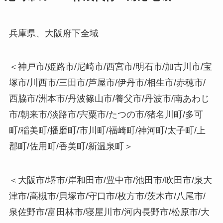
兵庫県、大阪府下全域
＜神戸市/姫路市/尼崎市/西宮市/明石市/加古川市/宝
塚市/川西市/三田市/芦屋市/伊丹市/相生市/赤穂市/
西脇市/洲本市/丹波篠山市/養父市/丹波市/南あわじ
市/朝来市/淡路市/宍粟市/たつの市/猪名川町/多可
町/稲美町/播磨町/市川町/福崎町/神河町/太子町/上
郡町/佐用町/香美町/新温泉町＞
＜大阪市/堺市/岸和田市/豊中市/池田市/吹田市/泉大
津市/高槻市/貝塚市/守口市/枚方市/茨木市/八尾市/
泉佐野市/富田林市/寝屋川市/河内長野市/松原市/大