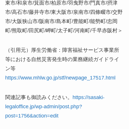
東市/和泉市/箕面市/柏原市/羽曳野市/門真市/摂津
市/高石市/藤井寺市/東大阪市/泉南市/四條畷市/交野
市/大阪狭山市/阪南市/島本町/豊能町/能勢町/忠岡
町/熊取町/田尻町/岬町/太子町/河南町/千早赤阪村＞
（引用元）厚生労働省：障害福祉サービス事業所
等における自然災害発生時の業務継続ガイドライ
ン等
https://www.mhlw.go.jp/stf/newpage_17517.html
関連記事も御読みください。
https://sasaki-
legaloffice.jp/wp-admin/post.php?
post=1756&action=edit