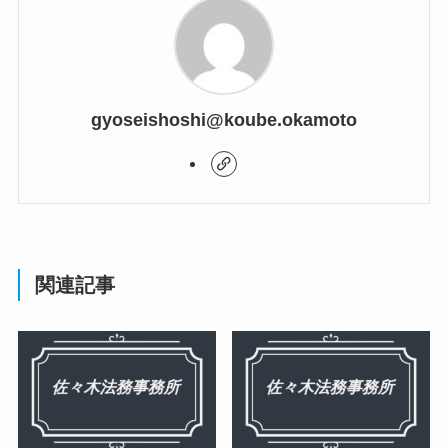
gyoseishoshi@koube.okamoto
関連記事