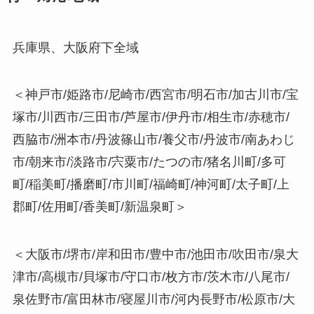
兵庫県、大阪府下全域
＜神戸市/姫路市/尼崎市/西宮市/明石市/加古川市/宝
塚市/川西市/三田市/芦屋市/伊丹市/相生市/赤穂市/
西脇市/洲本市/丹波篠山市/養父市/丹波市/南あわじ
市/朝来市/淡路市/宍粟市/たつの市/猪名川町/多可
町/稲美町/播磨町/市川町/福崎町/神河町/太子町/上
郡町/佐用町/香美町/新温泉町＞
＜大阪市/堺市/岸和田市/豊中市/池田市/吹田市/泉大
津市/高槻市/貝塚市/守口市/枚方市/茨木市/八尾市/
泉佐野市/富田林市/寝屋川市/河内長野市/松原市/大