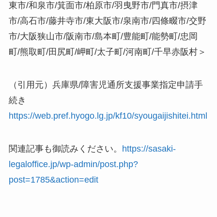
東市/和泉市/箕面市/柏原市/羽曳野市/門真市/摂津
市/高石市/藤井寺市/東大阪市/泉南市/四條畷市/交野
市/大阪狭山市/阪南市/島本町/豊能町/能勢町/忠岡
町/熊取町/田尻町/岬町/太子町/河南町/千早赤阪村＞
（引用元）兵庫県/障害児通所支援事業指定申請手
続き
https://web.pref.hyogo.lg.jp/kf10/syougaijishitei.html
関連記事も御読みください。
https://sasaki-
legaloffice.jp/wp-admin/post.php?
post=1785&action=edit