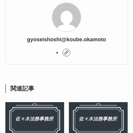
gyoseishoshi@koube.okamoto
関連記事