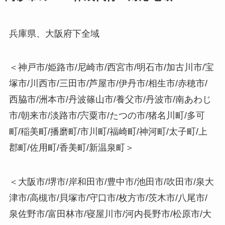
兵庫県、大阪府下全域
＜神戸市/姫路市/尼崎市/西宮市/明石市/加古川市/宝
塚市/川西市/三田市/芦屋市/伊丹市/相生市/赤穂市/
西脇市/洲本市/丹波篠山市/養父市/丹波市/南あわじ
市/朝来市/淡路市/宍粟市/たつの市/猪名川町/多可
町/稲美町/播磨町/市川町/福崎町/神河町/太子町/上
郡町/佐用町/香美町/新温泉町＞
＜大阪市/堺市/岸和田市/豊中市/池田市/吹田市/泉大
津市/高槻市/貝塚市/守口市/枚方市/茨木市/八尾市/
泉佐野市/富田林市/寝屋川市/河内長野市/松原市/大