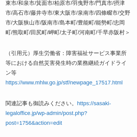
東市/和泉市/箕面市/柏原市/羽曳野市/門真市/摂津
市/高石市/藤井寺市/東大阪市/泉南市/四條畷市/交野
市/大阪狭山市/阪南市/島本町/豊能町/能勢町/忠岡
町/熊取町/田尻町/岬町/太子町/河南町/千早赤阪村＞
（引用元）厚生労働省：障害福祉サービス事業所
等における自然災害発生時の業務継続ガイドライ
ン等
https://www.mhlw.go.jp/stf/newpage_17517.html
関連記事も御読みください。
https://sasaki-
legaloffice.jp/wp-admin/post.php?
post=1756&action=edit