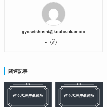
gyoseishoshi@koube.okamoto
関連記事