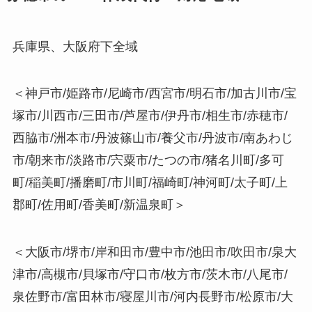
兵庫県、大阪府下全域
＜神戸市/姫路市/尼崎市/西宮市/明石市/加古川市/宝
塚市/川西市/三田市/芦屋市/伊丹市/相生市/赤穂市/
西脇市/洲本市/丹波篠山市/養父市/丹波市/南あわじ
市/朝来市/淡路市/宍粟市/たつの市/猪名川町/多可
町/稲美町/播磨町/市川町/福崎町/神河町/太子町/上
郡町/佐用町/香美町/新温泉町＞
＜大阪市/堺市/岸和田市/豊中市/池田市/吹田市/泉大
津市/高槻市/貝塚市/守口市/枚方市/茨木市/八尾市/
泉佐野市/富田林市/寝屋川市/河内長野市/松原市/大