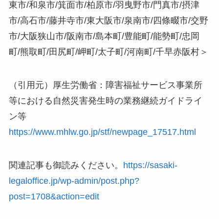
東市/和泉市/箕面市/柏原市/羽曳野市/門真市/摂津
市/高石市/藤井寺市/東大阪市/泉南市/四條畷市/交野
市/大阪狭山市/阪南市/島本町/豊能町/能勢町/忠岡
町/熊取町/田尻町/岬町/太子町/河南町/千早赤阪村＞
（引用元）厚生労働省：障害福祉サービス事業所
等における自然災害発生時の業務継続ガイドライ
ン等
https://www.mhlw.go.jp/stf/newpage_17517.html
関連記事も御読みください。
https://sasaki-
legaloffice.jp/wp-admin/post.php?
post=1708&action=edit