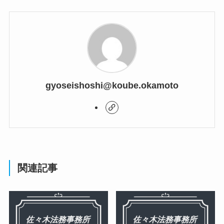
gyoseishoshi@koube.okamoto
関連記事